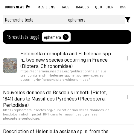
BIODIV NEWS 🏞
MES LIENS
TAGS
IMAGES
QUOTIDIEN
RSS
16 résultats taggé
ephemera
Heleniella crenophila and H. helenae spp.
n., two new species occurring in France
(Diptera, Chironomidae)
https://ephemera.insectes.org/publication/heleniella-
crenophila-and-h-helenae-spp-n-two-new-species-
occurring-in-france-diptera-chironomidae/
ephemera
biodiversité
insectes
aquatique
entomologie
Nouvelles données de Besdolus imhoffi (Pictet,
1841) dans le Massif des Pyrénées (Plecoptera,
Permalien
July 27, 2026 at 2:29:28 PM GMT+2
Perlodidae)
https://ephemera.insectes.org/publication/nouvelles-donnees-de-
besdolus-imhoffi-pictet-1841-dans-le-massif-des-pyrenees-
plecoptera-perlodidae/
ephemera
biodiversité
insectes
aquatique
entomologie
Description of Heleniella assiana sp. n. from the