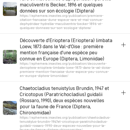
maculiventris Becker, 1896 et quelques
données sur son écologie (Diptera)
https://ephemera.insectes.org/publication/premiere-
citation-francaise-dune-espece-rare-et-mal-connue-
dephydridae-hydrellia-maculiventris-becker-1896-et-
quelques-donnees-sur-son-ecologie-diptera/
ephemera
biodiversité
insectes
aquatique
entomologie
Découverte d’Erioptera (Erioptera) limbata
Loew, 1873 dans le Val-d’Oise : première
Permalien
February 16, 2026 at 4:48:19 PM GMT+1
mention française d’une espèce peu
connue en Europe (Diptera, Limoniidae)
https://ephemera.insectes.org/publication/decouverte-
derioptera-erioptera-limbata-loew-1873-dans-le-val-doise-
premiere-mention-francaise-dune-espece-peu-connue-
en-europe-diptera-limoniidae/
ephemera
biodiversité
insectes
aquatique
entomologie
Chaetocladius tenuistylus Brundin, 1947 et
Cricotopus (Paratrichocladius) guidalii
Permalien
January 5, 2026 at 11:32:01 AM GMT+1
(Rossaro, 1990), deux espèces nouvelles
pour la faune de France (Diptera,
Chironomidae)
https://ephemera.insectes.org/publication/chaetocladius-
tenuistylus-brundin-1947et-cricotopus-paratrichocladius-
guidalii-rossaro-1990-deux-especes-nouvelles-pour-la-
faune-de-france-diptera-chironomidae/