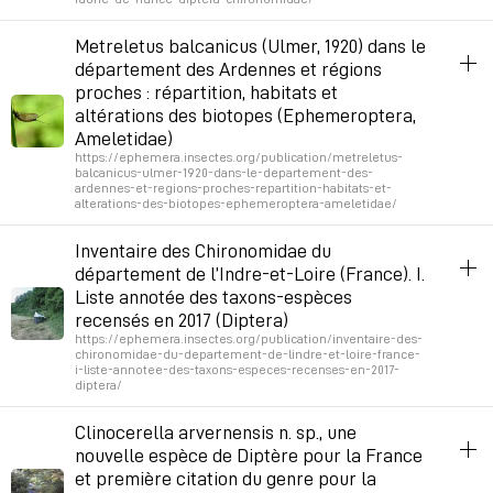
ephemera
biodiversité
insectes
aquatique
entomologie
Metreletus balcanicus (Ulmer, 1920) dans le
département des Ardennes et régions
Permalien
December 9, 2025 at 11:31:12 AM GMT+1
proches : répartition, habitats et
altérations des biotopes (Ephemeroptera,
Ameletidae)
https://ephemera.insectes.org/publication/metreletus-
balcanicus-ulmer-1920-dans-le-departement-des-
ardennes-et-regions-proches-repartition-habitats-et-
alterations-des-biotopes-ephemeroptera-ameletidae/
ephemera
biodiversité
insectes
aquatique
entomologie
Inventaire des Chironomidae du
département de l’Indre-et-Loire (France). I.
Permalien
November 28, 2025 at 10:26:22 AM GMT+1
Liste annotée des taxons-espèces
recensés en 2017 (Diptera)
https://ephemera.insectes.org/publication/inventaire-des-
chironomidae-du-departement-de-lindre-et-loire-france-
i-liste-annotee-des-taxons-especes-recenses-en-2017-
diptera/
ephemera
biodiversité
insectes
aquatique
entomologie
Clinocerella arvernensis n. sp., une
nouvelle espèce de Diptère pour la France
Permalien
November 20, 2025 at 10:26:33 AM GMT+1
et première citation du genre pour la