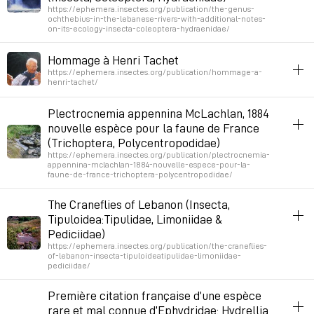
https://ephemera.insectes.org/publication/the-genus-
ochthebius-in-the-lebanese-rivers-with-additional-notes-
on-its-ecology-insecta-coleoptera-hydraenidae/
ephemera
biodiversité
insectes
aquatique
entomologie
Hommage à Henri Tachet
https://ephemera.insectes.org/publication/hommage-a-
Permalien
May 11, 2026 at 2:15:49 PM GMT+2
henri-tachet/
ephemera
biodiversité
insectes
aquatique
entomologie
Plectrocnemia appennina McLachlan, 1884
nouvelle espèce pour la faune de France
Permalien
March 30, 2026 at 12:21:46 PM GMT+2
(Trichoptera, Polycentropodidae)
https://ephemera.insectes.org/publication/plectrocnemia-
appennina-mclachlan-1884-nouvelle-espece-pour-la-
faune-de-france-trichoptera-polycentropodidae/
ephemera
biodiversité
insectes
aquatique
entomologie
The Craneflies of Lebanon (Insecta,
Tipuloidea:Tipulidae, Limoniidae &
Permalien
March 9, 2026 at 10:58:41 AM GMT+1
Pediciidae)
https://ephemera.insectes.org/publication/the-craneflies-
of-lebanon-insecta-tipuloideatipulidae-limoniidae-
pediciidae/
ephemera
biodiversité
insectes
aquatique
entomologie
Première citation française d’une espèce
rare et mal connue d’Ephydridae: Hydrellia
Permalien
February 25, 2026 at 11:03:31 AM GMT+1