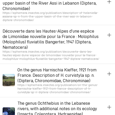
upper basin of the River Assi in Lebanon (Diptera,
Permalien
July 10, 2026 at 1:57:11 PM GMT+2
Chironomidae)
https://ephemera.insectes.org/publication/description-of-heleniella-
assiana-sp-n-from-the-upper-basin-of-the-river-assi-in-lebanon-
diptera-chironomidae/
ephemera
biodiversité
insectes
aquatique
entomologie
Découverte dans les Hautes-Alpes d’une espèce
de Limoniidae nouvelle pour la France : Molophilus
Permalien
July 2, 2026 at 5:22:01 PM GMT+2
(Molophilus) fluviatilis Bangerter, 1947 (Diptera,
Nematocera)
https://ephemera.insectes.org/publication/decouverte-dans-les-
hautes-alpes-dune-espece-de-limoniidae-nouvelle-pour-la-france-
molophilus-molophilus-fluviatilis-bangerter-1947-diptera-nematocera/
ephemera
biodiversité
insectes
aquatique
entomologie
On the genus Harnischia Kieffer, 1921 from
France. Description of H. curvistyla sp. n.
Permalien
June 25, 2026 at 4:42:51 PM GMT+2
(Diptera, Chironomidae, Chironominae)
https://ephemera.insectes.org/publication/on-the-genus-
harnischia-kieffer-1921-from-france-description-of-h-
curvistyla-sp-n-diptera-chironomidae-chironominae/
ephemera
biodiversité
insectes
aquatique
entomologie
The genus Ochthebius in the Lebanese
rivers, with additional notes on its ecology
Permalien
May 28, 2026 at 2:33:46 PM GMT+2
(Insecta, Coleoptera, Hydraenidae)