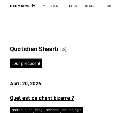
BIODIV NEWS 🏞
MES LIENS
TAGS
IMAGES
QUO
Quotidien Shaarli
Jour précédent
April 20, 2026
Quel est ce chant bizarre ?
marcduquet
blog
science
ornithologie