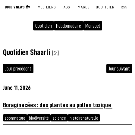
BIODIV NEWS 🏞
MES LIENS
TAGS
IMAGES
QUOTIDIEN
RSS
Quotidien
Hebdomadaire
Mensuel
Quotidien Shaarli
Jour précédent
Jour suivant
June 11, 2026
Boraginacées : des plantes au pollen toxique
zoomnature
biodiversité
science
histoirenaturelle