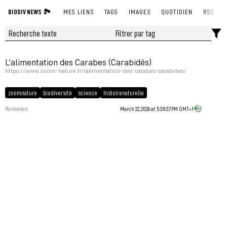
BIODIV NEWS 🏞
MES LIENS
TAGS
IMAGES
QUOTIDIEN
RSS
L’alimentation des Carabes (Carabidés)
https://www.zoom-nature.fr/lalimentation-des-carabes-carabides/
zoomnature
biodiversité
science
histoirenaturelle
Permalien
March 22, 2026 at 5:38:37 PM GMT+1