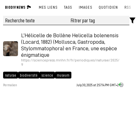
BIODIV NEWS 🏞
MES LIENS
TAGS
IMAGES
QUOTIDIEN
RSS
L’Hélicelle de Bollène Helicella bolenensis
(Locard, 1882) (Mollusca, Gastropoda,
Stylommatophora) en France, une espèce
énigmatique
https://sciencepress.mnhn.fr/fr/periodiques/naturae/2025/
9
naturae
biodiversité
science
museum
Permalien
July 30, 2025 at 2:57:14 PM GMT+2