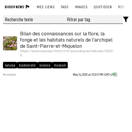
BIODIV NEWS 🏞
MES LIENS
TAGS
IMAGES
QUOTIDIEN
RSS
Bilan des connaissances sur la flore, la
fonge et les habitats naturels de l’archipel
de Saint-Pierre-et-Miquelon
https://sciencepress.mnhn.fr/fr/periodiques/naturae/2025/
6
naturae
biodiversité
science
museum
Permalien
May 14, 2025 at 2:50:11 PM GMT+2