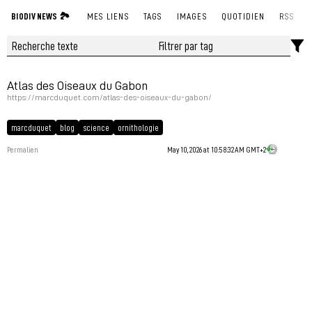
BIODIV NEWS 🏞
MES LIENS
TAGS
IMAGES
QUOTIDIEN
RSS
Atlas des Oiseaux du Gabon
https://marcduquet.com/atlas-des-oiseaux-du-gabon/
marcduquet
blog
science
ornithologie
Permalien
May 10, 2026 at 10:58:32 AM GMT+2