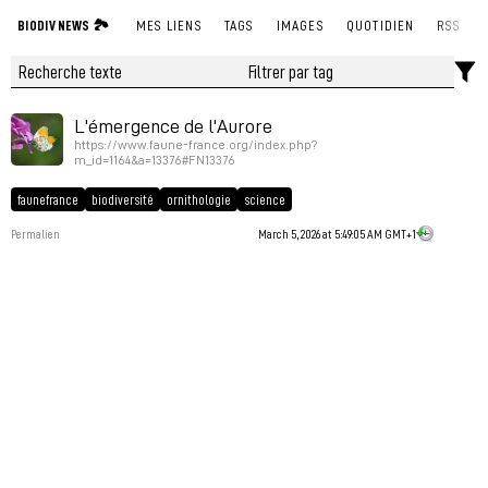
BIODIV NEWS 🏞
MES LIENS
TAGS
IMAGES
QUOTIDIEN
RSS
L'émergence de l'Aurore
https://www.faune-france.org/index.php?
m_id=1164&a=13376#FN13376
faunefrance
biodiversité
ornithologie
science
Permalien
March 5, 2026 at 5:49:05 AM GMT+1