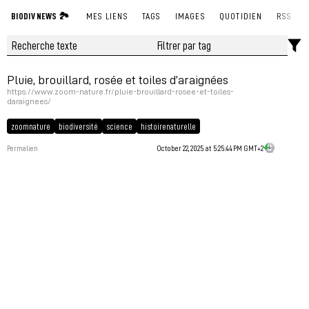
BIODIV NEWS 🏞
MES LIENS
TAGS
IMAGES
QUOTIDIEN
RSS
Pluie, brouillard, rosée et toiles d’araignées
https://www.zoom-nature.fr/pluie-brouillard-rosee-et-toiles-
daraignees/
zoomnature
biodiversité
science
histoirenaturelle
Permalien
October 22, 2025 at 5:25:44 PM GMT+2