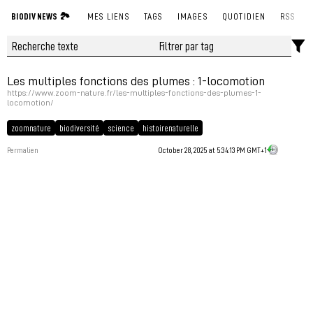
BIODIV NEWS 🏞
MES LIENS
TAGS
IMAGES
QUOTIDIEN
RSS
Les multiples fonctions des plumes : 1-locomotion
https://www.zoom-nature.fr/les-multiples-fonctions-des-plumes-1-
locomotion/
zoomnature
biodiversité
science
histoirenaturelle
Permalien
October 28, 2025 at 5:34:13 PM GMT+1