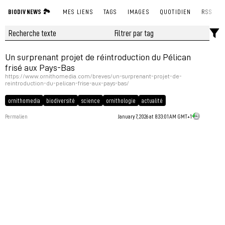
BIODIV NEWS 🏞
MES LIENS
TAGS
IMAGES
QUOTIDIEN
RSS
Un surprenant projet de réintroduction du Pélican
frisé aux Pays-Bas
https://www.ornithomedia.com/breves/un-surprenant-projet-de-
reintroduction-du-pelican-frise-aux-pays-bas/
ornithomedia
biodiversité
science
ornithologie
actualité
Permalien
January 7, 2026 at 8:33:01 AM GMT+1