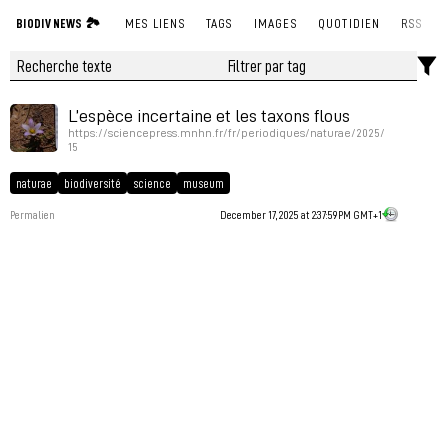
BIODIV NEWS 🏞
MES LIENS
TAGS
IMAGES
QUOTIDIEN
RSS
L’espèce incertaine et les taxons flous
https://sciencepress.mnhn.fr/fr/periodiques/naturae/2025/
15
naturae
biodiversité
science
museum
Permalien
December 17, 2025 at 2:37:59 PM GMT+1